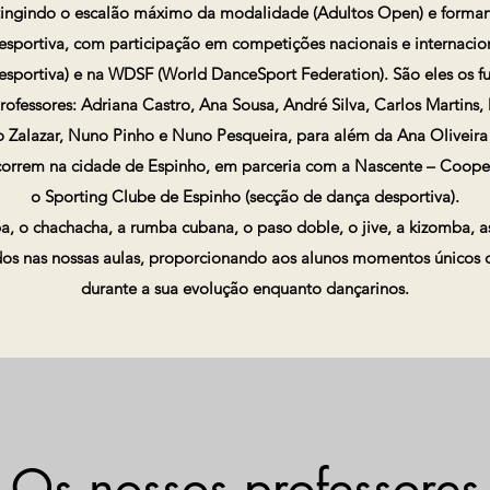
atingindo o escalão máximo da modalidade (Adultos Open) e forman
sportiva, com participação em competições nacionais e internacio
sportiva) e na WDSF (World DanceSport Federation). São eles os 
ofessores: Adriana Castro, Ana Sousa, André Silva, Carlos Martins,
o Zalazar, Nuno Pinho e Nuno Pesqueira, para além da Ana Oliveira 
correm na cidade de Espinho, em parceria com a Nascente – Cooper
o Sporting Clube de Espinho (secção de dança desportiva).
 o chachacha, a rumba cubana, o paso doble, o jive, a kizomba, as
dos nas nossas aulas, proporcionando aos alunos momentos únicos d
durante a sua evolução enquanto dançarinos.
Os nossos professores