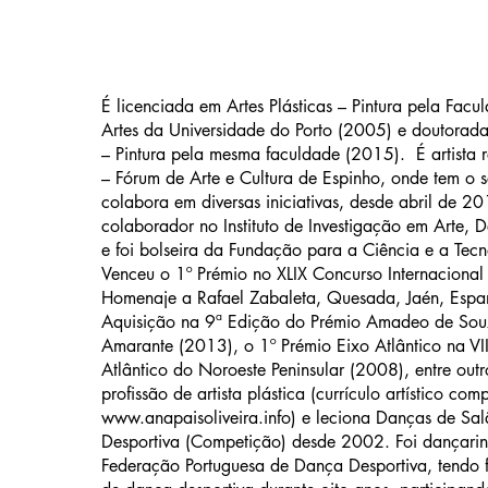
É licenciada em Artes Plásticas – Pintura pela Facu
Artes da Universidade do Porto (2005) e doutorada
– Pintura pela mesma faculdade (2015). É artista 
– Fórum de Arte e Cultura de Espinho, onde tem o se
colabora em diversas iniciativas, desde abril de 
colaborador no Instituto de Investigação em Arte, 
e foi bolseira da Fundação para a Ciência e a Tec
Venceu o 1º Prémio no XLIX Concurso Internacional 
Homenaje a Rafael Zabaleta, Quesada, Jaén, Espa
Aquisição na 9ª Edição do Prémio Amadeo de Sou
Amarante (2013), o 1º Prémio Eixo Atlântico na VII
Atlântico do Noroeste Peninsular (2008), entre outr
profissão de artista plástica (currículo artístico com
www.anapaisoliveira.info
) e leciona Danças de Sa
Desportiva (Competição) desde 2002. Foi dançari
Federação Portuguesa de Dança Desportiva, tendo 