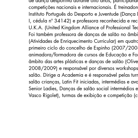
de dança desportiva durante oito anos, participand
competições nacionais e internacionais. É treinado
Instituto Português do Desporto e Juventude (Dança
I, cédula nº 34142) e professora reconhecida e r
U.K.A. (United Kingdom Alliance of Professional Te
Foi também professora de danças de salão no âmbi
(Atividades de Enriquecimento Curricular) em quatr
primeiro ciclo do concelho de Espinho (2007/200
animadora/formadora de cursos de Educação e Fo
âmbito das artes plásticas e danças de salão (Oliv
2008/2009) e responsável por diversos workshops
salão. Dirige a Academia e é responsável pelas tu
salão crianças, Latin Fit iniciadas, intermédias e av
Senior Ladies, Danças de salão social intermédios
Vasco Rigolet), turmas de exibição e competição (c