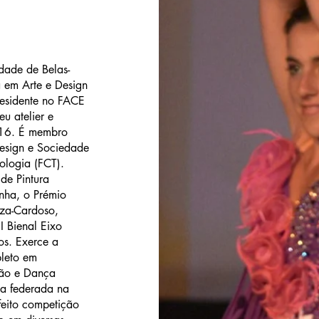
ldade de Belas-
 em Arte e Design
residente no FACE
u atelier e
2016. É membro
Design e Sociedade
nologia (FCT).
de Pintura
nha, o Prémio
za-Cardoso,
I Bienal Eixo
os. Exerce a
pleto em
lão e Dança
na federada na
feito competição