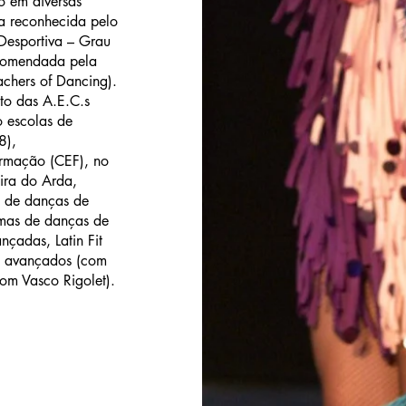
o em diversas
ra reconhecida pelo
 Desportiva – Grau
ecomendada pela
achers of Dancing).
to das A.E.C.s
o escolas de
8),
rmação (CEF), no
eira do Arda,
 de danças de
rmas de danças de
ançadas, Latin Fit
 e avançados (com
om Vasco Rigolet).