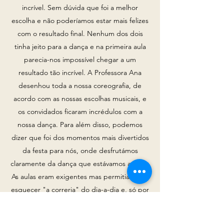
incrível. Sem dúvida que foi a melhor
escolha e não poderíamos estar mais felizes
com o resultado final. Nenhum dos dois
tinha jeito para a dança e na primeira aula
parecia-nos impossível chegar a um
resultado tão incrível. A Professora Ana
desenhou toda a nossa coreografia, de
acordo com as nossas escolhas musicais, e
os convidados ficaram incrédulos com a
nossa dança. Para além disso, podemos
dizer que foi dos momentos mais divertidos
da festa para nós, onde desfrutámos
claramente da dança que estávamos a fazer.
As aulas eram exigentes mas permitiam-nos
esquecer "a correria" do dia-a-dia e, só por
isso, já valia a pena. Obrigada Ana por toda
a dedicação, pelo carinho e por acreditar